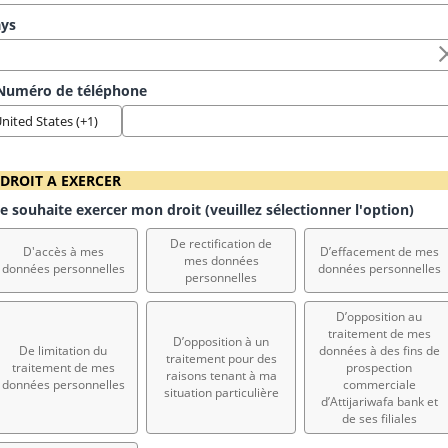
ys
uméro de téléphone
2. DROIT A EXERCER                                                                                
e souhaite exercer mon droit (veuillez sélectionner l'option)
De rectification de
D'accès à mes
D’effacement de mes
mes données
données personnelles
données personnelles
personnelles
D’opposition au
traitement de mes
D’opposition à un
De limitation du
données à des fins de
traitement pour des
traitement de mes
prospection
raisons tenant à ma
données personnelles
commerciale
situation particulière
d’Attijariwafa bank et
de ses filiales