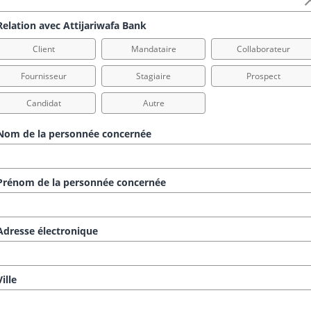
elation avec Attijariwafa Bank
Client
Mandataire
Collaborateur
Fournisseur
Stagiaire
Prospect
Candidat
Autre
om de la personnée concernée
rénom de la personnée concernée
dresse électronique
ille